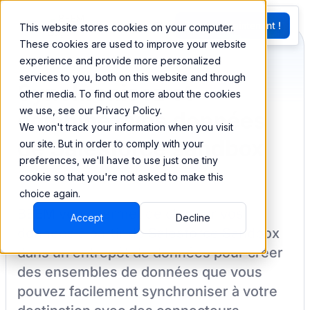
EN
Essayez Maintenant !
This website stores cookies on your computer.
G
These cookies are used to improve your website
experience and provide more personalized
services to you, both on this website and through
Synchronisez et
other media. To find out more about the cookies
we use, see our Privacy Policy.
combinez vos données
We won't track your information when you visit
de Salesforce sandbox
our site. But in order to comply with your
preferences, we'll have to use just one tiny
cookie so that you're not asked to make this
choice again.
BEEM vous permet de charger vos
Accept
Decline
données à partir de
Salesforce Sandbox
dans un entrepôt de données pour créer
des ensembles de données que vous
pouvez facilement synchroniser à votre