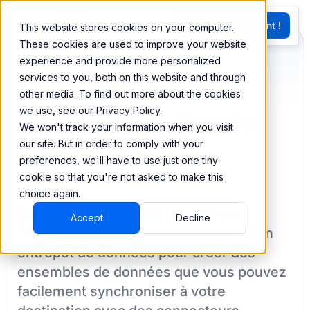
EN
Essayez Maintenant !
This website stores cookies on your computer.
G
These cookies are used to improve your website
experience and provide more personalized
services to you, both on this website and through
Synchronisez et
other media. To find out more about the cookies
we use, see our Privacy Policy.
combinez vos données
We won't track your information when you visit
de Webhooks
our site. But in order to comply with your
preferences, we'll have to use just one tiny
cookie so that you're not asked to make this
choice again.
BEEM vous permet de charger vos
Accept
Decline
données à partir de
Webhooks
dans un
entrepôt de données pour créer des
ensembles de données que vous pouvez
facilement synchroniser à votre