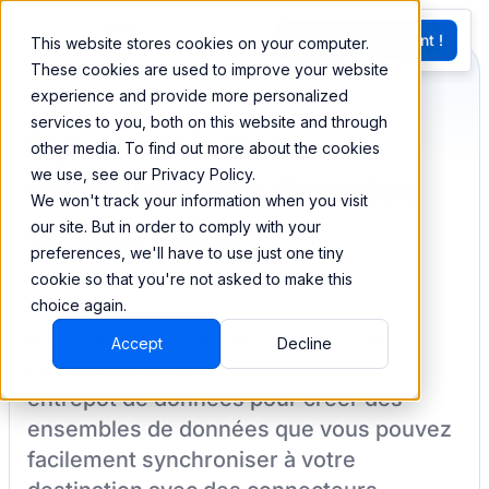
EN
Essayez Maintenant !
This website stores cookies on your computer.
G
These cookies are used to improve your website
experience and provide more personalized
services to you, both on this website and through
Synchronisez et
other media. To find out more about the cookies
we use, see our Privacy Policy.
combinez vos données
We won't track your information when you visit
de Workable
our site. But in order to comply with your
preferences, we'll have to use just one tiny
cookie so that you're not asked to make this
choice again.
BEEM vous permet de charger vos
Accept
Decline
données à partir de
Workable
dans un
entrepôt de données pour créer des
ensembles de données que vous pouvez
facilement synchroniser à votre