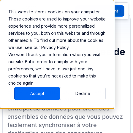
EN
Essayez Maintenant !
This website stores cookies on your computer.
G
These cookies are used to improve your website
experience and provide more personalized
services to you, both on this website and through
Synchronisez et
other media. To find out more about the cookies
we use, see our Privacy Policy.
combinez les données de
We won't track your information when you visit
Attio
our site. But in order to comply with your
preferences, we'll have to use just one tiny
cookie so that you're not asked to make this
choice again.
BEEM vous permet de charger vos
Accept
Decline
données à partir de
Attio
dans un
entrepôt de données pour créer des
ensembles de données que vous pouvez
facilement synchroniser à votre