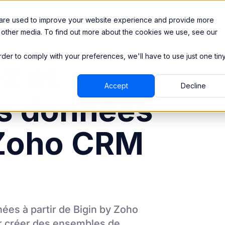
Ressources
Intégrations
Tarification
 are used to improve your website experience and provide more
 other media. To find out more about the cookies we use, see our
order to comply with your preferences, we'll have to use just one tin
z et
Accept
Decline
s données
 Zoho CRM
ées à partir de
Bigin by Zoho
r créer des ensembles de