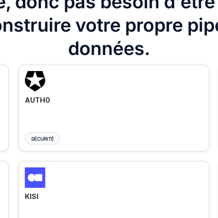
, donc pas besoin d'être
nstruire votre propre pip
données.
AUTH0
SÉCURITÉ
KISI