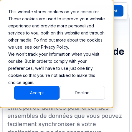
EN
Essayez Maintenant !
This website stores cookies on your computer.
G
These cookies are used to improve your website
experience and provide more personalized
services to you, both on this website and through
Synchronisez et
other media. To find out more about the cookies
we use, see our Privacy Policy.
combinez les données de
We won't track your information when you visit
Concord
our site. But in order to comply with your
preferences, we'll have to use just one tiny
cookie so that you're not asked to make this
choice again.
BEEM vous permet de charger vos
Accept
Decline
données à partir de
Concord
dans un
entrepôt de données pour créer des
ensembles de données que vous pouvez
facilement synchroniser à votre