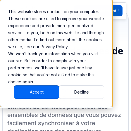
EN
Essayez Maintenant !
This website stores cookies on your computer.
G
These cookies are used to improve your website
experience and provide more personalized
services to you, both on this website and through
Synchronisez et
other media. To find out more about the cookies
we use, see our Privacy Policy.
combinez les données de
We won't track your information when you visit
Bubble
our site. But in order to comply with your
preferences, we'll have to use just one tiny
cookie so that you're not asked to make this
choice again.
BEEM vous permet de charger vos
Accept
Decline
données à partir de
Bubble
dans un
entrepôt de données pour créer des
ensembles de données que vous pouvez
facilement synchroniser à votre