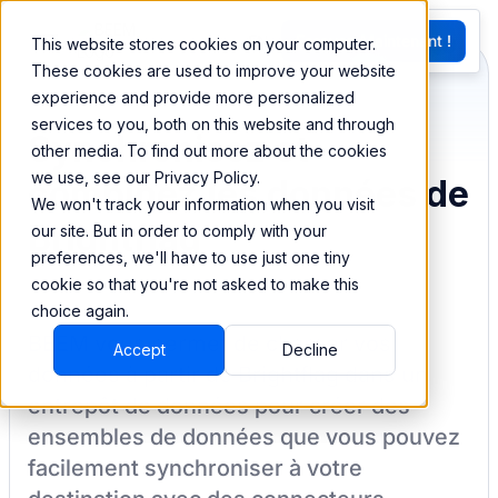
EN
Essayez Maintenant !
This website stores cookies on your computer.
G
These cookies are used to improve your website
experience and provide more personalized
services to you, both on this website and through
Synchronisez et
other media. To find out more about the cookies
we use, see our Privacy Policy.
combinez les données de
We won't track your information when you visit
Brightflag
our site. But in order to comply with your
preferences, we'll have to use just one tiny
cookie so that you're not asked to make this
choice again.
BEEM vous permet de charger vos
Accept
Decline
données à partir de
Brightflag
dans un
entrepôt de données pour créer des
ensembles de données que vous pouvez
facilement synchroniser à votre