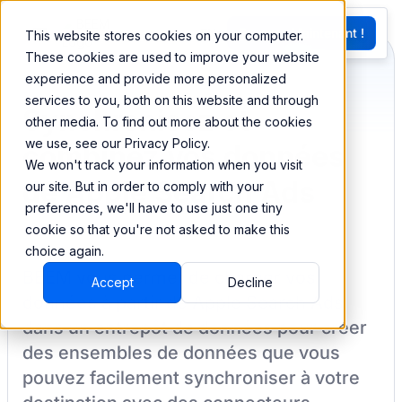
EN
Essayez Maintenant !
This website stores cookies on your computer.
G
These cookies are used to improve your website
experience and provide more personalized
services to you, both on this website and through
Synchronisez et
other media. To find out more about the cookies
we use, see our Privacy Policy.
combinez vos données
We won't track your information when you visit
de Apple Search Ads
our site. But in order to comply with your
preferences, we'll have to use just one tiny
cookie so that you're not asked to make this
choice again.
BEEM vous permet de charger vos
Accept
Decline
données à partir de
Apple Search Ads
dans un entrepôt de données pour créer
des ensembles de données que vous
pouvez facilement synchroniser à votre