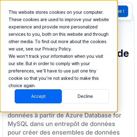
EN
Essayez Maintenant !
This website stores cookies on your computer.
G
These cookies are used to improve your website
experience and provide more personalized
services to you, both on this website and through
Synchronisez et
other media. To find out more about the cookies
we use, see our Privacy Policy.
combinez les données de
We won't track your information when you visit
Azure Database for
our site. But in order to comply with your
preferences, we'll have to use just one tiny
MySQL
cookie so that you're not asked to make this
choice again.
Accept
Decline
BEEM vous permet de charger vos
données à partir de
Azure Database for
MySQL
dans un entrepôt de données
pour créer des ensembles de données