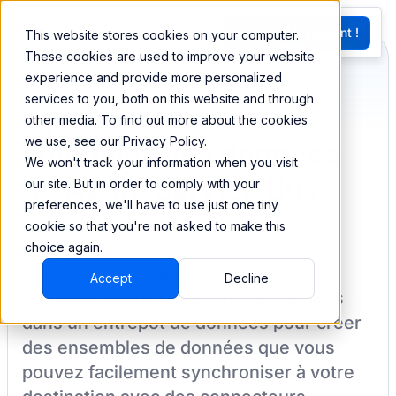
EN
Essayez Maintenant !
This website stores cookies on your computer.
G
These cookies are used to improve your website
experience and provide more personalized
services to you, both on this website and through
Synchronisez et
other media. To find out more about the cookies
we use, see our Privacy Policy.
combinez vos données
We won't track your information when you visit
de Azure Service Bus
our site. But in order to comply with your
preferences, we'll have to use just one tiny
cookie so that you're not asked to make this
choice again.
BEEM vous permet de charger vos
Accept
Decline
données à partir de
Azure Service Bus
dans un entrepôt de données pour créer
des ensembles de données que vous
pouvez facilement synchroniser à votre