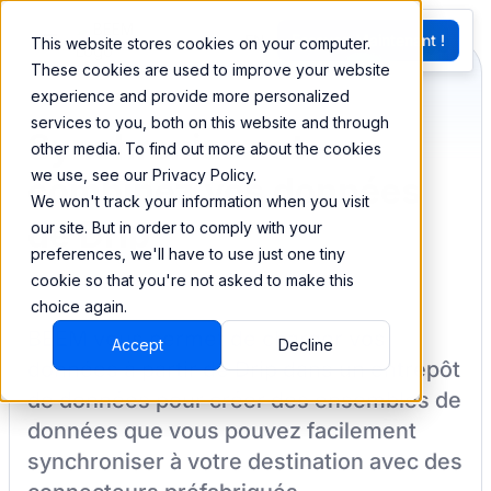
EN
Essayez Maintenant !
This website stores cookies on your computer.
G
These cookies are used to improve your website
experience and provide more personalized
services to you, both on this website and through
Synchronisez et
other media. To find out more about the cookies
we use, see our Privacy Policy.
combinez vos données
We won't track your information when you visit
de Drip
our site. But in order to comply with your
preferences, we'll have to use just one tiny
cookie so that you're not asked to make this
choice again.
BEEM vous permet de charger vos
Accept
Decline
données à partir de
Drip
dans un entrepôt
de données pour créer des ensembles de
données que vous pouvez facilement
synchroniser à votre destination
avec des