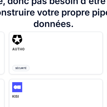
, donc pas besoin d'être
nstruire votre propre pip
données.
AUTH0
SÉCURITÉ
KISI