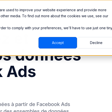
Ressources
Intégrations
Tarification
 are used to improve your website experience and provide more
 other media. To find out more about the cookies we use, see our
order to comply with your preferences, we'll have to use just one tin
z et
Accept
Decline
os données
k Ads
ées à partir de
Facebook Ads
er des ensembles de données