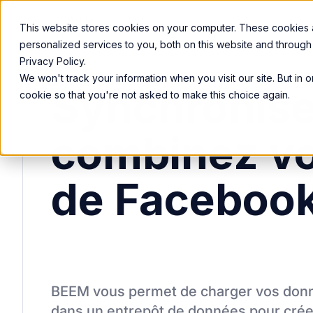
Nos Services
Services
Solutions
This website stores cookies on your computer. These cookies
personalized services to you, both on this website and through
Privacy Policy.
We won't track your information when you visit our site. But in 
Synchronise
cookie so that you're not asked to make this choice again.
combinez v
de Faceboo
BEEM vous permet de charger vos donn
dans un entrepôt de données pour cré