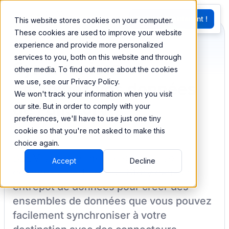
EN
Essayez Maintenant !
This website stores cookies on your computer.
G
These cookies are used to improve your website
experience and provide more personalized
services to you, both on this website and through
Synchronisez et
other media. To find out more about the cookies
we use, see our Privacy Policy.
combinez vos données
We won't track your information when you visit
de FullStory
our site. But in order to comply with your
preferences, we'll have to use just one tiny
cookie so that you're not asked to make this
choice again.
BEEM vous permet de charger vos
Accept
Decline
données à partir de
FullStory
dans un
entrepôt de données pour créer des
ensembles de données que vous pouvez
facilement synchroniser à votre