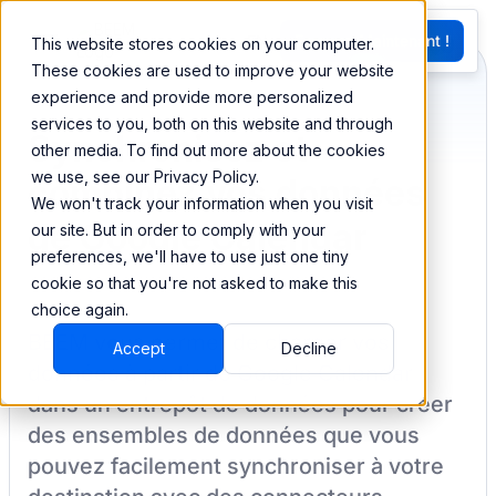
EN
Essayez Maintenant !
This website stores cookies on your computer.
G
These cookies are used to improve your website
experience and provide more personalized
services to you, both on this website and through
Synchronisez et
other media. To find out more about the cookies
we use, see our Privacy Policy.
combinez vos données
We won't track your information when you visit
de Google Calendar
our site. But in order to comply with your
preferences, we'll have to use just one tiny
cookie so that you're not asked to make this
choice again.
BEEM vous permet de charger vos
Accept
Decline
données à partir de
Google Calendar
dans un entrepôt de données pour créer
des ensembles de données que vous
pouvez facilement synchroniser à votre