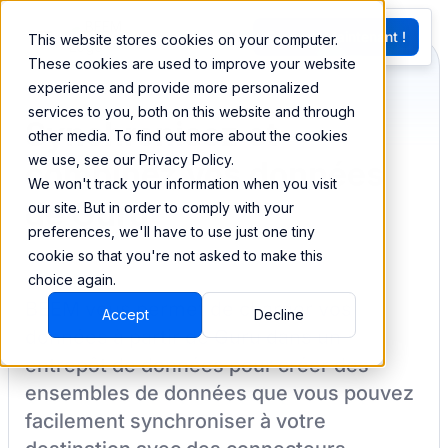
EN
Essayez Maintenant !
This website stores cookies on your computer.
G
These cookies are used to improve your website
experience and provide more personalized
services to you, both on this website and through
Synchronisez et
other media. To find out more about the cookies
we use, see our Privacy Policy.
combinez vos données
We won't track your information when you visit
de Guru
our site. But in order to comply with your
preferences, we'll have to use just one tiny
cookie so that you're not asked to make this
choice again.
BEEM vous permet de charger vos
Accept
Decline
données à partir de
Guru
dans un
entrepôt de données pour créer des
ensembles de données que vous pouvez
facilement synchroniser à votre