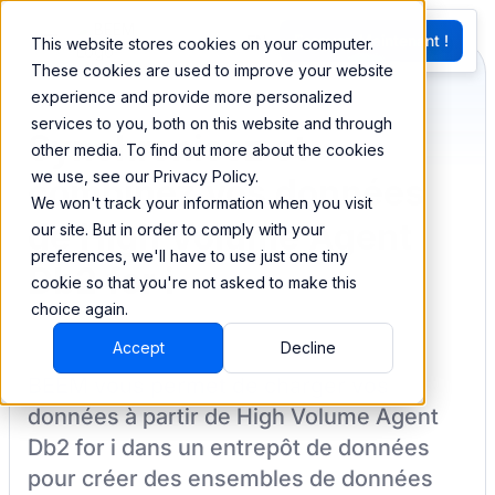
EN
Essayez Maintenant !
This website stores cookies on your computer.
G
These cookies are used to improve your website
experience and provide more personalized
services to you, both on this website and through
Synchronisez et
other media. To find out more about the cookies
we use, see our Privacy Policy.
combinez vos données
We won't track your information when you visit
de High Volume Agent
our site. But in order to comply with your
preferences, we'll have to use just one tiny
Db2 for i
cookie so that you're not asked to make this
choice again.
Accept
Decline
BEEM vous permet de charger vos
données à partir de
High Volume Agent
Db2 for i
dans un entrepôt de données
pour créer des ensembles de données