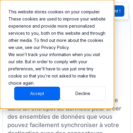
EN
Essayez Maintenant !
This website stores cookies on your computer.
G
These cookies are used to improve your website
experience and provide more personalized
services to you, both on this website and through
Synchronisez et
other media. To find out more about the cookies
we use, see our Privacy Policy.
combinez vos données
We won't track your information when you visit
de Integral Ad Science
our site. But in order to comply with your
preferences, we'll have to use just one tiny
cookie so that you're not asked to make this
choice again.
BEEM vous permet de charger vos
Accept
Decline
données à partir de
Integral Ad Science
dans un entrepôt de données pour créer
des ensembles de données que vous
pouvez facilement synchroniser à votre