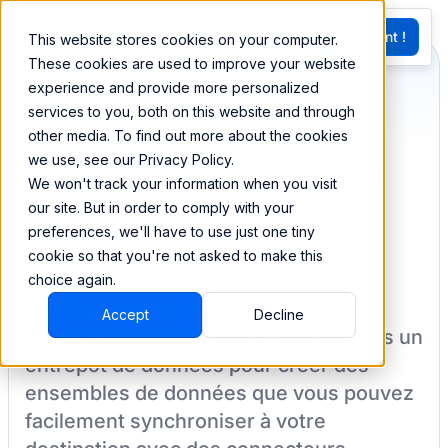
EN
Essayez Maintenant !
This website stores cookies on your computer.
G
These cookies are used to improve your website
experience and provide more personalized
services to you, both on this website and through
Synchronisez et
other media. To find out more about the cookies
we use, see our Privacy Policy.
combinez vos données
We won't track your information when you visit
de LaunchDarkly
our site. But in order to comply with your
preferences, we'll have to use just one tiny
cookie so that you're not asked to make this
choice again.
BEEM vous permet de charger vos
Accept
Decline
données à partir de
LaunchDarkly
dans un
entrepôt de données pour créer des
ensembles de données que vous pouvez
facilement synchroniser à votre