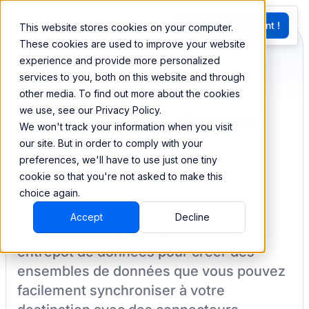
EN
Essayez Maintenant !
This website stores cookies on your computer.
G
These cookies are used to improve your website
experience and provide more personalized
services to you, both on this website and through
Synchronisez et
other media. To find out more about the cookies
we use, see our Privacy Policy.
combinez vos données
We won't track your information when you visit
de Looker
our site. But in order to comply with your
preferences, we'll have to use just one tiny
cookie so that you're not asked to make this
choice again.
BEEM vous permet de charger vos
Accept
Decline
données à partir de
Looker
dans un
entrepôt de données pour créer des
ensembles de données que vous pouvez
facilement synchroniser à votre