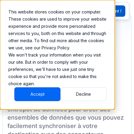
EN
Essayez Maintenant !
This website stores cookies on your computer.
G
These cookies are used to improve your website
experience and provide more personalized
services to you, both on this website and through
Synchronisez et
other media. To find out more about the cookies
we use, see our Privacy Policy.
combinez vos données
We won't track your information when you visit
de Loopio
our site. But in order to comply with your
preferences, we'll have to use just one tiny
cookie so that you're not asked to make this
choice again.
BEEM vous permet de charger vos
Accept
Decline
données à partir de
Loopio
dans un
entrepôt de données pour créer des
ensembles de données que vous pouvez
facilement synchroniser à votre