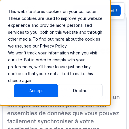
EN
Essayez Maintenant !
This website stores cookies on your computer.
G
These cookies are used to improve your website
experience and provide more personalized
services to you, both on this website and through
Synchronisez et
other media. To find out more about the cookies
we use, see our Privacy Policy.
combinez vos données
We won't track your information when you visit
de Monday.com
our site. But in order to comply with your
preferences, we'll have to use just one tiny
cookie so that you're not asked to make this
choice again.
BEEM vous permet de charger vos
Accept
Decline
données à partir de
Monday.com
dans un
entrepôt de données pour créer des
ensembles de données que vous pouvez
facilement synchroniser à votre