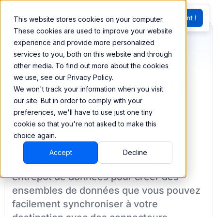
EN
Essayez Maintenant !
This website stores cookies on your computer.
G
These cookies are used to improve your website
experience and provide more personalized
services to you, both on this website and through
Synchronisez et
other media. To find out more about the cookies
we use, see our Privacy Policy.
combinez vos données
We won't track your information when you visit
de MySQL
our site. But in order to comply with your
preferences, we'll have to use just one tiny
cookie so that you're not asked to make this
choice again.
BEEM vous permet de charger vos
Accept
Decline
données à partir de
MySQL
dans un
entrepôt de données pour créer des
ensembles de données que vous pouvez
facilement synchroniser à votre