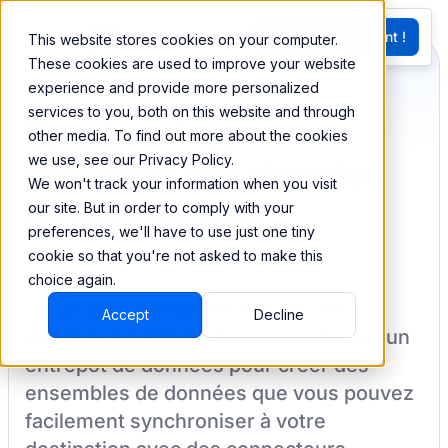
EN
Essayez Maintenant !
This website stores cookies on your computer.
G
These cookies are used to improve your website
experience and provide more personalized
services to you, both on this website and through
Synchronisez et
other media. To find out more about the cookies
we use, see our Privacy Policy.
combinez vos données
We won't track your information when you visit
de Opensearch
our site. But in order to comply with your
preferences, we'll have to use just one tiny
cookie so that you're not asked to make this
choice again.
BEEM vous permet de charger vos
Accept
Decline
données à partir de
Opensearch
dans un
entrepôt de données pour créer des
ensembles de données que vous pouvez
facilement synchroniser à votre