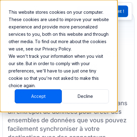
EN
Essayez Maintenant !
This website stores cookies on your computer.
G
These cookies are used to improve your website
experience and provide more personalized
services to you, both on this website and through
Synchronisez et
other media. To find out more about the cookies
we use, see our Privacy Policy.
combinez vos données
We won't track your information when you visit
de Paypal Sandbox
our site. But in order to comply with your
preferences, we'll have to use just one tiny
cookie so that you're not asked to make this
choice again.
BEEM vous permet de charger vos
Accept
Decline
données à partir de
PayPal Sandbox
dans
un entrepôt de données pour créer des
ensembles de données que vous pouvez
facilement synchroniser à votre