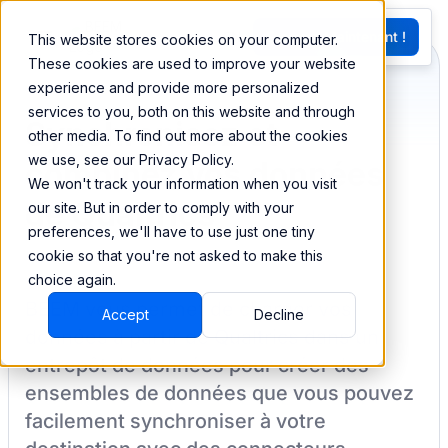
EN
Essayez Maintenant !
This website stores cookies on your computer.
G
These cookies are used to improve your website
experience and provide more personalized
services to you, both on this website and through
Synchronisez et
other media. To find out more about the cookies
we use, see our Privacy Policy.
combinez vos données
We won't track your information when you visit
de Qualtrics
our site. But in order to comply with your
preferences, we'll have to use just one tiny
cookie so that you're not asked to make this
choice again.
BEEM vous permet de charger vos
Accept
Decline
données à partir de
Qualtrics
dans un
entrepôt de données pour créer des
ensembles de données que vous pouvez
facilement synchroniser à votre