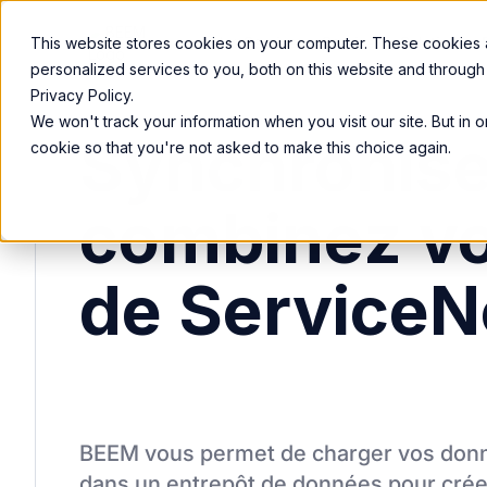
Nos Services
Services
Solutions
This website stores cookies on your computer. These cookies
personalized services to you, both on this website and through
Privacy Policy.
We won't track your information when you visit our site. But in 
Synchronise
cookie so that you're not asked to make this choice again.
combinez v
de Service
BEEM vous permet de charger vos donn
dans un entrepôt de données pour cré