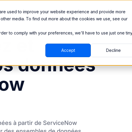
Ressources
Intégrations
Tarification
 are used to improve your website experience and provide more
 other media. To find out more about the cookies we use, see our
order to comply with your preferences, we'll have to use just one tin
z et
Accept
Decline
os données
Now
ées à partir de
ServiceNow
er des ensembles de données