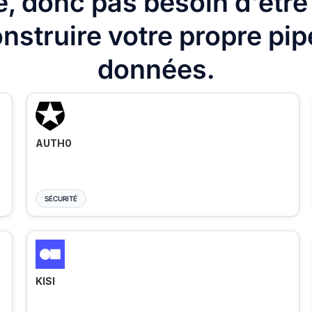
, donc pas besoin d'être
nstruire votre propre pip
données.
AUTH0
SÉCURITÉ
KISI