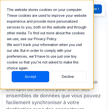
EN
Essayez Maintenant !
This website stores cookies on your computer.
G
These cookies are used to improve your website
experience and provide more personalized
services to you, both on this website and through
Synchronisez et
other media. To find out more about the cookies
we use, see our Privacy Policy.
combinez vos données
We won't track your information when you visit
de SonarQube
our site. But in order to comply with your
preferences, we'll have to use just one tiny
cookie so that you're not asked to make this
choice again.
BEEM vous permet de charger vos
Accept
Decline
données à partir de
SonarQube
dans un
entrepôt de données pour créer des
ensembles de données que vous pouvez
facilement synchroniser à votre