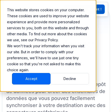
EN
Essayez Maintenant !
This website stores cookies on your computer.
G
These cookies are used to improve your website
experience and provide more personalized
services to you, both on this website and through
Synchronisez et
other media. To find out more about the cookies
we use, see our Privacy Policy.
combinez vos données
We won't track your information when you visit
de Split
our site. But in order to comply with your
preferences, we'll have to use just one tiny
cookie so that you're not asked to make this
choice again.
BEEM vous permet de charger vos
Accept
Decline
données à partir de
Split
dans un entrepôt
de données pour créer des ensembles de
données que vous pouvez facilement
synchroniser à votre destination
avec des