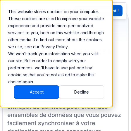
EN
Essayez Maintenant !
This website stores cookies on your computer.
G
These cookies are used to improve your website
experience and provide more personalized
services to you, both on this website and through
Synchronisez et
other media. To find out more about the cookies
we use, see our Privacy Policy.
combinez vos données
We won't track your information when you visit
de Tempo
our site. But in order to comply with your
preferences, we'll have to use just one tiny
cookie so that you're not asked to make this
choice again.
BEEM vous permet de charger vos
Accept
Decline
données à partir de
Tempo
dans un
entrepôt de données pour créer des
ensembles de données que vous pouvez
facilement synchroniser à votre