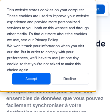
EN
Essayez Maintenant !
This website stores cookies on your computer.
G
These cookies are used to improve your website
experience and provide more personalized
services to you, both on this website and through
Synchronisez et
other media. To find out more about the cookies
we use, see our Privacy Policy.
combinez les données de
We won't track your information when you visit
Totango
our site. But in order to comply with your
preferences, we'll have to use just one tiny
cookie so that you're not asked to make this
choice again.
BEEM vous permet de charger vos
Accept
Decline
données à partir de
Totango
dans un
entrepôt de données pour créer des
ensembles de données que vous pouvez
facilement synchroniser à votre