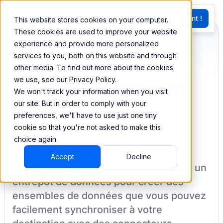
EN
Essayez Maintenant !
This website stores cookies on your computer.
G
These cookies are used to improve your website
experience and provide more personalized
services to you, both on this website and through
Synchronisez et
other media. To find out more about the cookies
we use, see our Privacy Policy.
combinez vos données
We won't track your information when you visit
de When I Work
our site. But in order to comply with your
preferences, we'll have to use just one tiny
cookie so that you're not asked to make this
choice again.
BEEM vous permet de charger vos
Accept
Decline
données à partir de
When I Work
dans un
entrepôt de données pour créer des
ensembles de données que vous pouvez
facilement synchroniser à votre