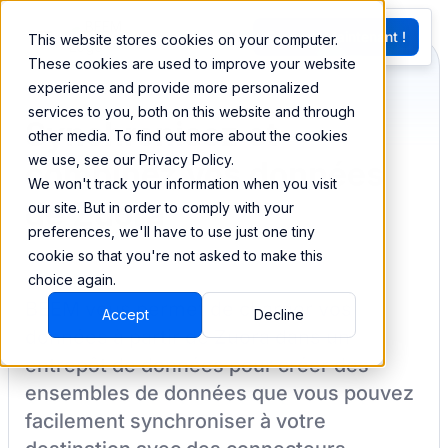
EN
Essayez Maintenant !
This website stores cookies on your computer.
G
These cookies are used to improve your website
experience and provide more personalized
services to you, both on this website and through
Synchronisez et
other media. To find out more about the cookies
we use, see our Privacy Policy.
combinez vos données
We won't track your information when you visit
de Zuora
our site. But in order to comply with your
preferences, we'll have to use just one tiny
cookie so that you're not asked to make this
choice again.
BEEM vous permet de charger vos
Accept
Decline
données à partir de
Zuora
dans un
entrepôt de données pour créer des
ensembles de données que vous pouvez
facilement synchroniser à votre