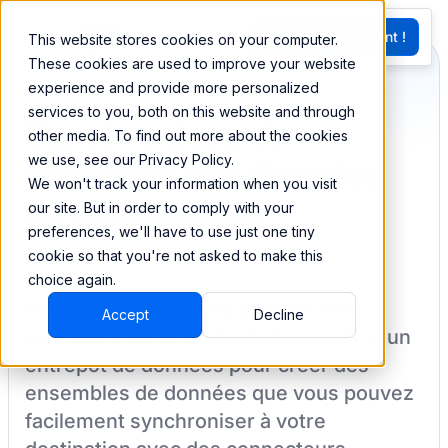
EN
Essayez Maintenant !
This website stores cookies on your computer.
G
These cookies are used to improve your website
experience and provide more personalized
services to you, both on this website and through
Synchronisez et
other media. To find out more about the cookies
we use, see our Privacy Policy.
combinez vos données
We won't track your information when you visit
de Customer.io
our site. But in order to comply with your
preferences, we'll have to use just one tiny
cookie so that you're not asked to make this
choice again.
BEEM vous permet de charger vos
Accept
Decline
données à partir de
Customer.io
dans un
entrepôt de données pour créer des
ensembles de données que vous pouvez
facilement synchroniser à votre