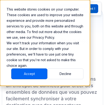
EN
Essayez Maintenant !
This website stores cookies on your computer.
G
These cookies are used to improve your website
experience and provide more personalized
services to you, both on this website and through
Synchronisez et
other media. To find out more about the cookies
we use, see our Privacy Policy.
combinez vos données
We won't track your information when you visit
de Zuora Sandbox
our site. But in order to comply with your
preferences, we'll have to use just one tiny
cookie so that you're not asked to make this
choice again.
BEEM vous permet de charger vos
Accept
Decline
données à partir de
Zuora Sandbox
dans
un entrepôt de données pour créer des
ensembles de données que vous pouvez
facilement synchroniser à votre